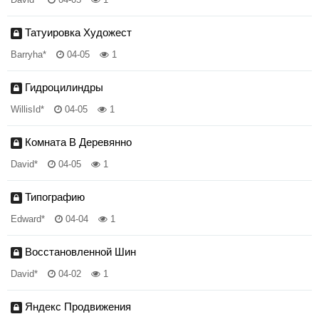
Татуировка Художест
Barryha*
04-05
1
Гидроцилиндры
WillisId*
04-05
1
Комната В Деревянно
David*
04-05
1
Типографию
Edward*
04-04
1
Восстановленной Шин
David*
04-02
1
Яндекс Продвижения