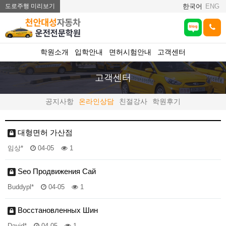
도로주행 미리보기
한국어
ENG
학원소개
입학안내
면허시험안내
고객센터
고객센터
공지사항
온라인상담
친절강사
학원후기
대형면허 가산점
임상*
04-05
1
Seo Продвижения Сай
Buddypl*
04-05
1
Восстановленных Шин
David*
04-05
1