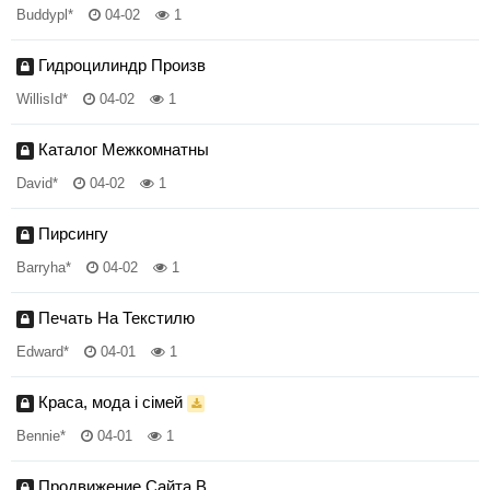
Buddypl*
04-02
1
Гидроцилиндр Произв
WillisId*
04-02
1
Каталог Межкомнатны
David*
04-02
1
Пирсингу
Barryha*
04-02
1
Печать На Текстилю
Edward*
04-01
1
Краса, мода і сімей
Bennie*
04-01
1
Продвижение Сайта В