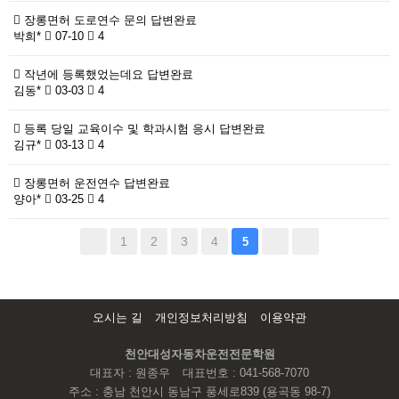
장롱면허 도로연수 문의
답변완료
박희*
07-10
4
작년에 등록했었는데요
답변완료
김동*
03-03
4
등록 당일 교육이수 및 학과시험 응시
답변완료
김규*
03-13
4
장롱면허 운전연수
답변완료
양아*
03-25
4
1
2
3
4
5
오시는 길
개인정보처리방침
이용약관
천안대성자동차운전전문학원
대표자 : 원종우
대표번호 : 041-568-7070
주소 : 충남 천안시 동남구 풍세로839 (용곡동 98-7)