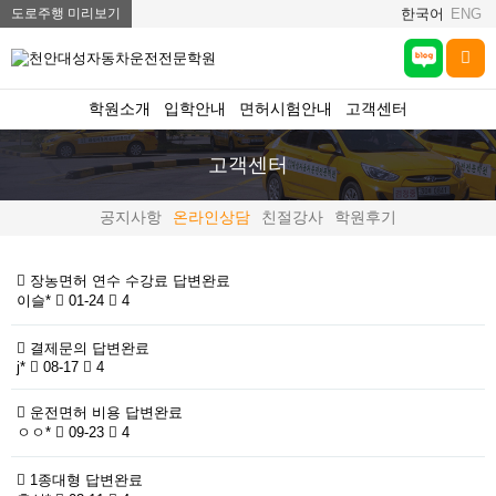
도로주행 미리보기
한국어
ENG
학원소개
입학안내
면허시험안내
고객센터
고객센터
공지사항
온라인상담
친절강사
학원후기
장농면허 연수 수강료
답변완료
이슬*
01-24
4
결제문의
답변완료
j*
08-17
4
운전면허 비용
답변완료
ㅇㅇ*
09-23
4
1종대형
답변완료