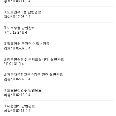
홍석*
03-11
4
도로연수 2종
답변완료
김아*
12-03
4
도로주행
답변완료
ㅎ*
12-27
4
장롱면허 운전연수
답변완료
김채*
05-07
4
장롱면허연수 문의드립니다.
답변완료
*
01-31
4
자동차운전교육수강증 관련
답변완료
김동*
02-02
4
도로운전연수
답변완료
이유*
02-12
4
대형면허
답변완료
이상*
02-17
4