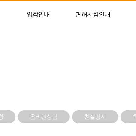
입학안내
면허시험안내
전문학원
항
온라인상담
친절강사