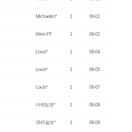
Michaelkn*
1
06-01
Wein Pl*
1
06-02
Louis*
1
06-04
Louis*
1
06-05
Louis*
1
06-07
마케팅문*
1
06-08
SNS팔로*
1
06-09