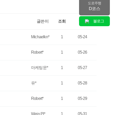
도로주행
D코스
블로그
글쓴이
조회
날짜
Michaelkn*
1
05-24
Robert*
1
05-26
마케팅문*
1
05-27
유*
1
05-28
Robert*
1
05-29
Wein Pl*
1
05-31