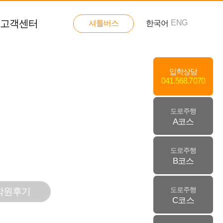
고객센터
ENG
셔틀버스
한국어
입학상담
041.568.7070
도로주행
A코스
도로주행
B코스
학원후기
도로주행
C코스