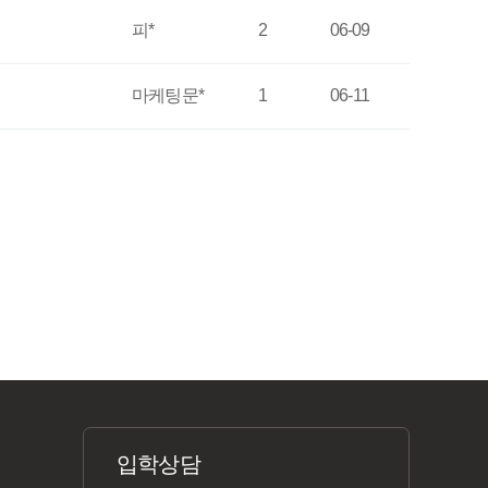
피*
2
06-09
마케팅문*
1
06-11
입학상담