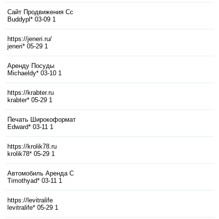
Сайт Продвижения Сс
Buddypl*
03-09
1
https://jeneri.ru/
jeneri*
05-29
1
Аренду Посуды
Michaeldy*
03-10
1
https://krabter.ru
krabter*
05-29
1
Печать Широкоформат
Edward*
03-11
1
https://krolik78.ru
krolik78*
05-29
1
Автомобиль Аренда С
Timothyad*
03-11
1
https://levitralife
levitralife*
05-29
1