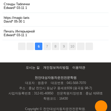
Стенды Таблички
Edward*
03-11
1
https://magic-laris
David*
05-30
1
Печать Интерьерной
Edward*
03-11
1
7
8
9
10
6
오시는 길
개인정보처리방침
이용약관
천안대성자동차운전전문학원
대표자 : 원종우
대표번호 : 041-568-7070
주소 : 충남 천안시 동남구 풍세로839 (용곡동 98-7)
사업자등록번호 : 312-81-40850
전문학원지정번호 : 충남 제68호
학원코드 : 16430
Copyright © 천안대성자동차운전전문학원.