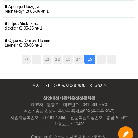
Аренды Посуды
Michaeldy*
03-06
1
https://dickfix.ru/
dickfix*
05-25
1
Одежда Оптом Пошив
Leonel*
03-06
1
11
12
13
14
15
오시는 길
개인정보처리방침
이용약관
천안대성자동차운전전문학원
대표자 : 원종우
대표번호 : 041-568-7070
주소 : 충남 천안시 동남구 풍세로839 (용곡동 98-7)
사업자등록번호 : 312-81-40850
전문학원지정번호 : 충남 제68호
학원코드 : 16430
Copyright © 천안대성자동차운전전문학원.