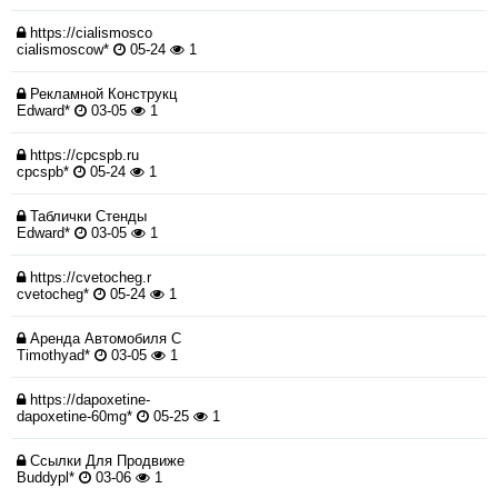
https://cialismosco
cialismoscow*
05-24
1
Рекламной Конструкц
Edward*
03-05
1
https://cpcspb.ru
cpcspb*
05-24
1
Таблички Стенды
Edward*
03-05
1
https://cvetocheg.r
cvetocheg*
05-24
1
Аренда Автомобиля С
Timothyad*
03-05
1
https://dapoxetine-
dapoxetine-60mg*
05-25
1
Ссылки Для Продвиже
Buddypl*
03-06
1