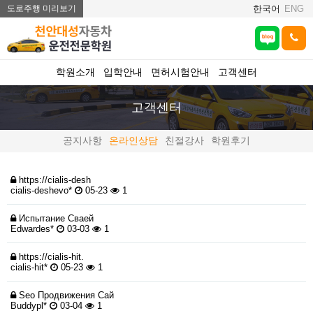
도로주행 미리보기
한국어
ENG
학원소개
입학안내
면허시험안내
고객센터
고객센터
공지사항
온라인상담
친절강사
학원후기
https://cialis-desh
cialis-deshevo*
05-23
1
Испытание Сваей
Edwardes*
03-03
1
https://cialis-hit.
cialis-hit*
05-23
1
Seo Продвижения Сай
Buddypl*
03-04
1