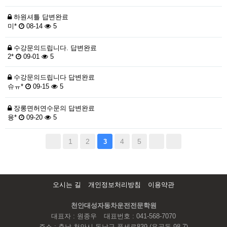
하원셔틀
답변완료
미*
08-14
5
수강문의드립니다.
답변완료
2*
09-01
5
수강문의드립니다
답변완료
슈ㅠ*
09-15
5
장롱면허연수문의
답변완료
융*
09-20
5
1
2
4
5
3
오시는 길
개인정보처리방침
이용약관
천안대성자동차운전전문학원
대표자 : 원종우
대표번호 : 041-568-7070
주소 : 충남 천안시 동남구 풍세로839 (용곡동 98-7)