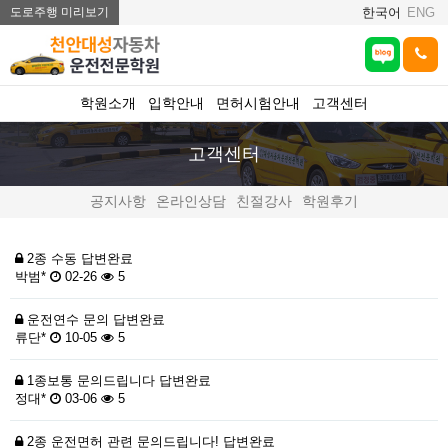
도로주행 미리보기
한국어
ENG
학원소개
입학안내
면허시험안내
고객센터
고객센터
공지사항
온라인상담
친절강사
학원후기
2종 수동
답변완료
박범*
02-26
5
운전연수 문의
답변완료
류단*
10-05
5
1종보통 문의드립니다
답변완료
정대*
03-06
5
2종 운전면허 관련 문의드립니다!
답변완료